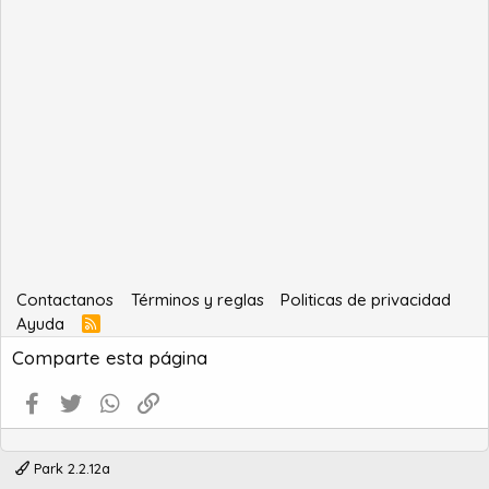
Contactanos
Términos y reglas
Politicas de privacidad
Ayuda
R
S
Comparte esta página
S
Facebook
Twitter
WhatsApp
Enlace
Park 2.2.12a