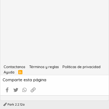
Contactanos
Términos y reglas
Politicas de privacidad
Ayuda
R
S
Comparte esta página
S
Facebook
Twitter
WhatsApp
Enlace
Park 2.2.12a