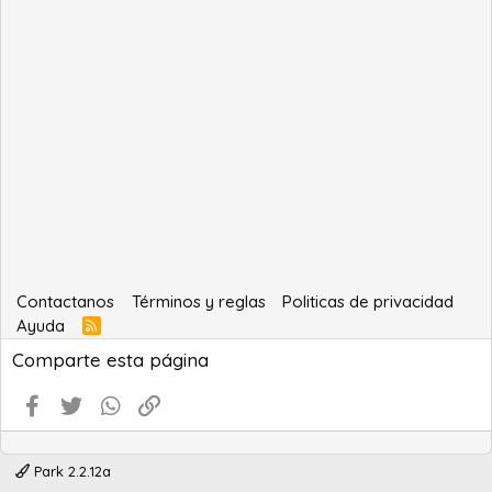
Contactanos
Términos y reglas
Politicas de privacidad
Ayuda
R
S
Comparte esta página
S
Facebook
Twitter
WhatsApp
Enlace
Park 2.2.12a