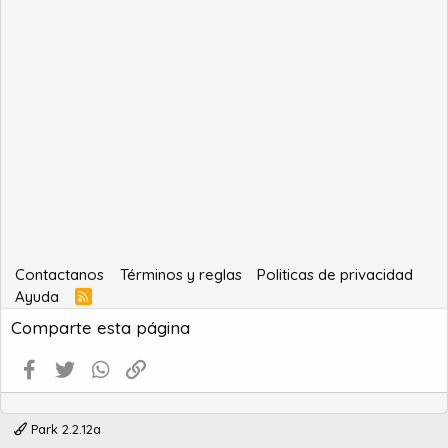
Contactanos
Términos y reglas
Politicas de privacidad
Ayuda
R
S
Comparte esta página
S
Facebook
Twitter
WhatsApp
Enlace
Park 2.2.12a