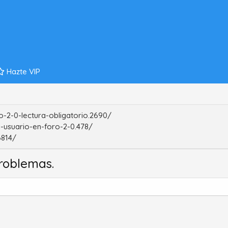
Hazte VIP
-2-0-lectura-obligatorio.2690/
-usuario-en-foro-2-0.478/
6814/
roblemas.