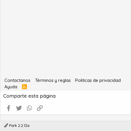
Contactanos
Términos y reglas
Politicas de privacidad
Ayuda
R
S
Comparte esta página
S
Facebook
Twitter
WhatsApp
Enlace
Park 2.2.12a