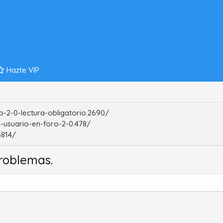
Hazte VIP
-2-0-lectura-obligatorio.2690/
-usuario-en-foro-2-0.478/
6814/
roblemas.