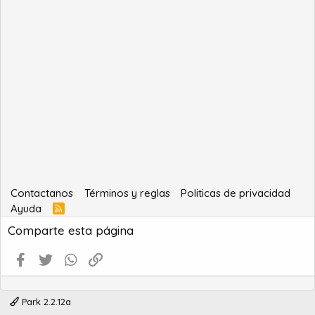
Contactanos
Términos y reglas
Politicas de privacidad
Ayuda
R
S
Comparte esta página
S
Facebook
Twitter
WhatsApp
Enlace
Park 2.2.12a