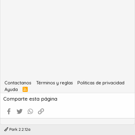
Contactanos
Términos y reglas
Politicas de privacidad
Ayuda
R
S
Comparte esta página
S
Facebook
Twitter
WhatsApp
Enlace
Park 2.2.12a