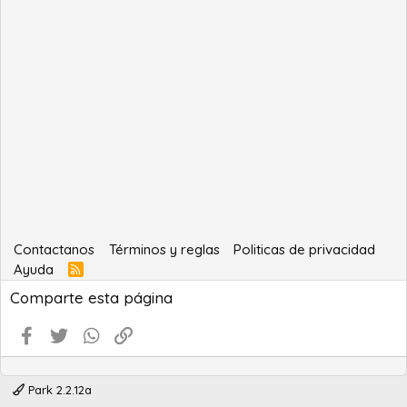
Contactanos
Términos y reglas
Politicas de privacidad
Ayuda
R
S
Comparte esta página
S
Facebook
Twitter
WhatsApp
Enlace
Park 2.2.12a