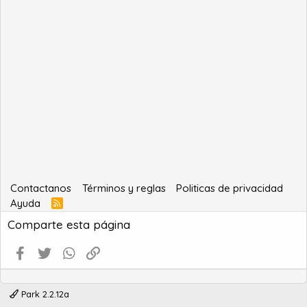
Contactanos
Términos y reglas
Politicas de privacidad
Ayuda
R
S
Comparte esta página
S
Facebook
Twitter
WhatsApp
Enlace
Park 2.2.12a