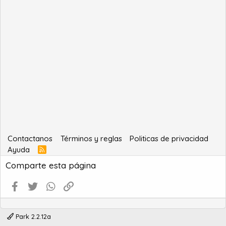
Contactanos
Términos y reglas
Politicas de privacidad
Ayuda
R
S
Comparte esta página
S
Facebook
Twitter
WhatsApp
Enlace
Park 2.2.12a