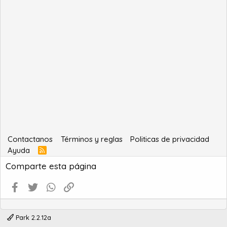
Contactanos
Términos y reglas
Politicas de privacidad
Ayuda
R
S
Comparte esta página
S
Facebook
Twitter
WhatsApp
Enlace
Park 2.2.12a