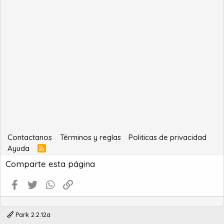
Contactanos
Términos y reglas
Politicas de privacidad
Ayuda
R
S
Comparte esta página
S
Facebook
Twitter
WhatsApp
Enlace
Park 2.2.12a