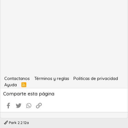
Contactanos
Términos y reglas
Politicas de privacidad
Ayuda
R
S
Comparte esta página
S
Facebook
Twitter
WhatsApp
Enlace
Park 2.2.12a