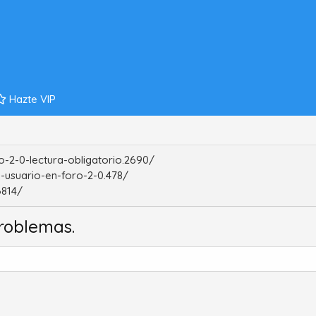
Hazte VIP
-2-0-lectura-obligatorio.2690/
-usuario-en-foro-2-0.478/
6814/
roblemas.