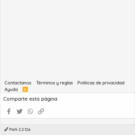
Contactanos
Términos y reglas
Politicas de privacidad
Ayuda
R
S
Comparte esta página
S
Facebook
Twitter
WhatsApp
Enlace
Park 2.2.12a