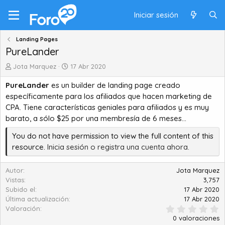
Iniciar sesión
Landing Pages
PureLander
A
C
Jota Marquez
17 Abr 2020
u
r
PureLander
es un builder de landing page creado
t
e
o
a
específicamente para los afiliados que hacen marketing de
r
t
CPA. Tiene características geniales para afiliados y es muy
i
barato, a sólo $25 por una membresía de 6 meses...
o
n
You do not have permission to view the full content of this
d
resource.
Inicia sesión o registra una cuenta ahora.
a
t
Autor
Jota Marquez
e
Vistas
3,757
Subido el
17 Abr 2020
Última actualización
17 Abr 2020
0
Valoración
.
0 valoraciones
0