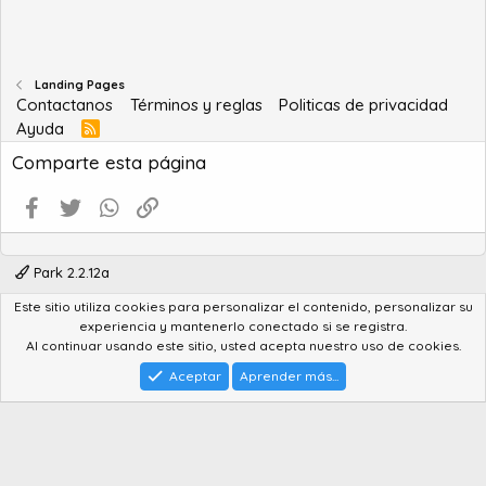
Landing Pages
Contactanos
Términos y reglas
Politicas de privacidad
Ayuda
R
S
Comparte esta página
S
Facebook
Twitter
WhatsApp
Enlace
Park 2.2.12a
Este sitio utiliza cookies para personalizar el contenido, personalizar su
®
Community platform by XenForo
© 2010-2022 XenForo Ltd.
experiencia y mantenerlo conectado si se registra.
Advanced Forum Stats by
AddonFlare - Premium XF2 Addons
Al continuar usando este sitio, usted acepta nuestro uso de cookies.
Feedback System
by
XenCentral.com
Park theme made by
StylesFactory.pl
Aceptar
Aprender más...