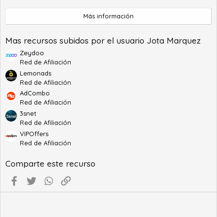
0
e
Más información
s
t
r
Mas recursos subidos por el usuario Jota Marquez
e
l
Zeydoo
l
Red de Afiliación
a
(
Lemonads
s
Red de Afiliación
)
AdCombo
Red de Afiliación
3snet
Red de Afiliación
VIPOffers
Red de Afiliación
Comparte este recurso
Facebook
Twitter
WhatsApp
Enlace