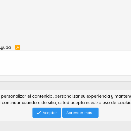
Ayuda
R
S
S
ra personalizar el contenido, personalizar su experiencia y manten
®
Community platform by XenForo
© 2010-2022 XenForo Ltd.
l continuar usando este sitio, usted acepta nuestro uso de cookie
Advanced Forum Stats by
AddonFlare - Premium XF2 Addons
Feedback System
by
XenCentral.com
Park theme made by
StylesFactory.pl
Aceptar
Aprender más...