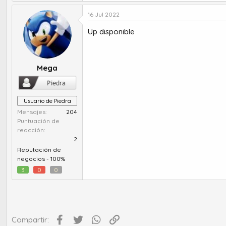
16 Jul 2022
Up disponible
Mega
Usuario de Piedra
Mensajes
204
Puntuación de
reacción
2
Reputación de
negocios -
100%
3
0
0
Facebook
Twitter
WhatsApp
Enlace
Compartir: