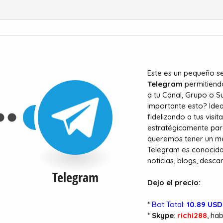
Este es un pequeño se
Telegram
permitiendo
a tu Canal, Grupo o S
importante esto? Idea
fidelizando a tus visi
estratégicamente para
queremos tener un me
Telegram es conocida 
noticias, blogs, desca
Dejo el precio:
*
Bot Total:
10.89 USD
*
Skype
:
richi288
, ha