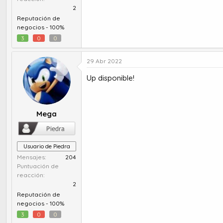
2
Reputación de
negocios -
100%
3
0
0
29 Abr 2022
Up disponible!
Mega
Usuario de Piedra
Mensajes
204
Puntuación de
reacción
2
Reputación de
negocios -
100%
3
0
0