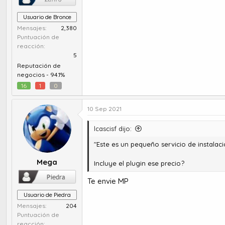
Usuario de Bronce
Mensajes
2,380
Puntuación de
reacción
5
Reputación de
negocios -
94.1%
16
1
0
10 Sep 2021
lcascisf dijo:
"Este es un pequeño servicio de instalac
Mega
Incluye el plugin ese precio?
Te envie MP
Usuario de Piedra
Mensajes
204
Puntuación de
reacción