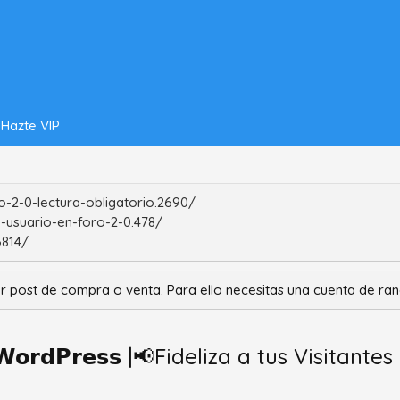
Hazte VIP
-2-0-lectura-obligatorio.2690/
-usuario-en-foro-2-0.478/
6814/
r post de compra o venta. Para ello necesitas una cuenta de r
𝗿𝗮 𝗪𝗼𝗿𝗱𝗣𝗿𝗲𝘀𝘀 |📢Fideliza a tus Visi