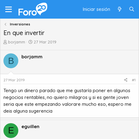
Iniciar sesión
Inversiones
En que invertir
A
F
borjamm
27 Mar 2019
u
e
t
c
borjamm
B
o
h
r
a
d
d
e
e
27 Mar 2019
#1
t
i
e
n
Tengo un dinero parado que me gustaría poner en algunos
m
i
negocios rentables, no quiero milagros y si es gente joven
a
c
seria que este empezando valorare mucho eso, espero me
i
deis alguna sugerencia
o
eguillen
E