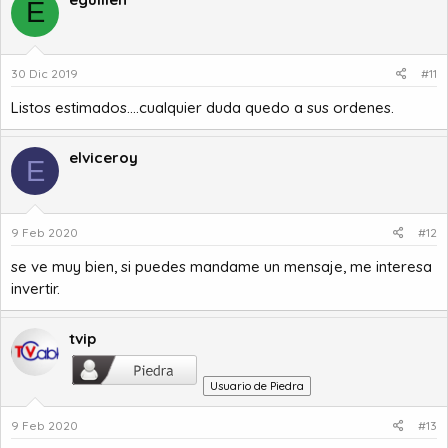
E
30 Dic 2019
#11
Listos estimados....cualquier duda quedo a sus ordenes.
elviceroy
E
9 Feb 2020
#12
se ve muy bien, si puedes mandame un mensaje, me interesa
invertir.
tvip
Usuario de Piedra
9 Feb 2020
#13