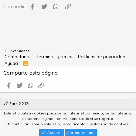
Facebook
Twitter
WhatsApp
Enlace
Compartir:
Inversiones
Contactanos
Términos y reglas
Politicas de privacidad
Ayuda
R
S
Comparte esta página
S
Facebook
Twitter
WhatsApp
Enlace
Park 2.2.12a
Este sitio utiliza cookies para personalizar el contenido, personalizar su
®
Community platform by XenForo
© 2010-2022 XenForo Ltd.
experiencia y mantenerlo conectado si se registra.
Advanced Forum Stats by
AddonFlare - Premium XF2 Addons
Al continuar usando este sitio, usted acepta nuestro uso de cookies.
Feedback System
by
XenCentral.com
Park theme made by
StylesFactory.pl
Aceptar
Aprender más...