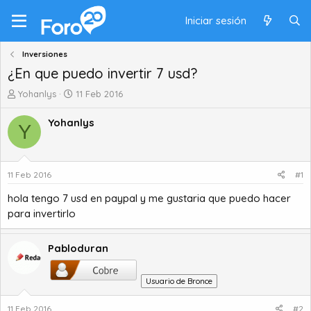
Iniciar sesión
Inversiones
¿En que puedo invertir 7 usd?
A
F
Yohanlys
11 Feb 2016
u
e
t
c
Yohanlys
Y
o
h
r
a
d
d
e
e
11 Feb 2016
#1
t
i
hola tengo 7 usd en paypal y me gustaria que puedo hacer
e
n
m
i
para invertirlo
a
c
i
Pabloduran
o
Usuario de Bronce
11 Feb 2016
#2