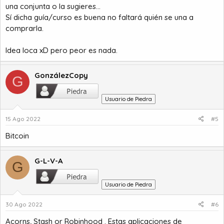
una conjunta o la sugieres...
Sí dicha guía/curso es buena no faltará quién se una a
comprarla.
Idea loca xD pero peor es nada.
GonzálezCopy
G
Usuario de Piedra
15 Ago 2022
#5
Bitcoin
G-L-V-A
G
Usuario de Piedra
30 Ago 2022
#6
Acorns, Stash or Robinhood . Estas aplicaciones de