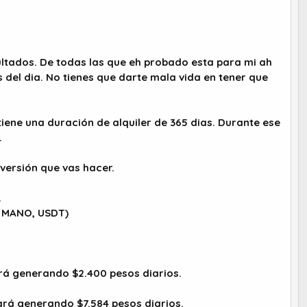
tados. De todas las que eh probado esta para mi ah
 del dia. No tienes que darte mala vida en tener que
tiene una duración de alquiler de 365 dias. Durante ese
.
nversión que vas hacer.
.
 MANO, USDT)
tará generando $2.400 pesos diarios.
tará generando $7.584 pesos diarios.