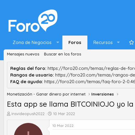
Zona de Negocios
Foros
Recursos
Mensajes nuevos
Buscar en los foros
Reglas del foro:
https://foro20.com/temas/reglas-de-foro
Rangos de usuario:
https://foro20.com/temas/rangos-de
FAQ de ayuda:
https://foro20.com/temas/faq-foro-2-0.4
Monetización - Ganar dinero por internet
Inversiones
Esta app se llama BITCOINIOJO yo l
A
F
insvideopush2022
10 Mar 2022
u
e
t
c
10 Mar 2022
o
h