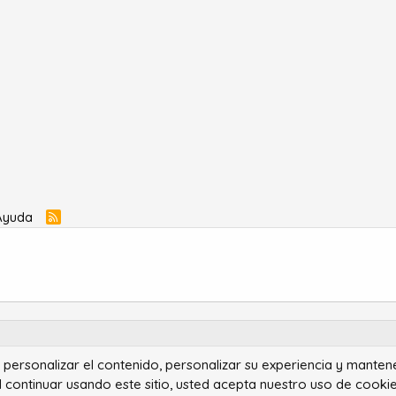
Ayuda
R
S
S
ra personalizar el contenido, personalizar su experiencia y manten
®
Community platform by XenForo
© 2010-2022 XenForo Ltd.
l continuar usando este sitio, usted acepta nuestro uso de cookie
Advanced Forum Stats by
AddonFlare - Premium XF2 Addons