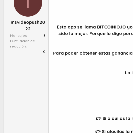
I
r
a
d
d
e
e
t
i
insvideopush20
e
n
Esta app se llama BITCOINIOJO y
22
m
i
sido la mejor. Porque lo digo po
a
c
Mensajes
8
i
Puntuación de
reacción
o
0
Para poder obtener estas ganancias 
La 
👉 Si alquilas l
👉 Si alquilas la