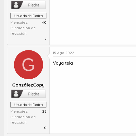
Usuario de Piedra
Mensajes
40
Puntuación de
reacción
7
15 Ago 2022
G
Vaya tela
GonzálezCopy
Usuario de Piedra
Mensajes
28
Puntuación de
reacción
0