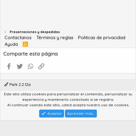
s
:
Presentaciones y despedidas
Contactanos
Términos y reglas
Politicas de privacidad
Ayuda
R
S
Comparte esta página
S
Facebook
Twitter
WhatsApp
Enlace
Park 2.2.12a
Este sitio utiliza cookies para personalizar el contenido, personalizar su
®
Community platform by XenForo
© 2010-2022 XenForo Ltd.
experiencia y mantenerlo conectado si se registra.
Advanced Forum Stats by
AddonFlare - Premium XF2 Addons
Al continuar usando este sitio, usted acepta nuestro uso de cookies.
Feedback System
by
XenCentral.com
Park theme made by
StylesFactory.pl
Aceptar
Aprender más...