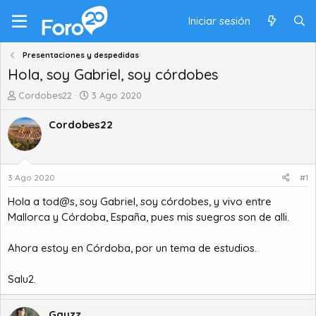
Iniciar sesión
Presentaciones y despedidas
Hola, soy Gabriel, soy córdobes
A
F
Cordobes22
3 Ago 2020
u
e
t
c
Cordobes22
o
h
r
a
d
d
e
e
3 Ago 2020
#1
t
i
Hola a tod@s, soy Gabriel, soy córdobes, y vivo entre
e
n
m
i
Mallorca y Córdoba, España, pues mis suegros son de alli.
a
c
i
Ahora estoy en Córdoba, por un tema de estudios.
o
Salu2.
Gauzz