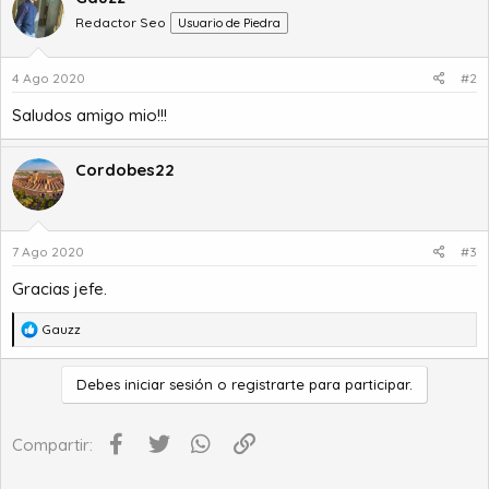
Redactor Seo
Usuario de Piedra
4 Ago 2020
#2
Saludos amigo mio!!!
Cordobes22
7 Ago 2020
#3
Gracias jefe.
R
Gauzz
e
a
Debes iniciar sesión o registrarte para participar.
c
c
i
Facebook
Twitter
WhatsApp
Enlace
Compartir:
o
n
e