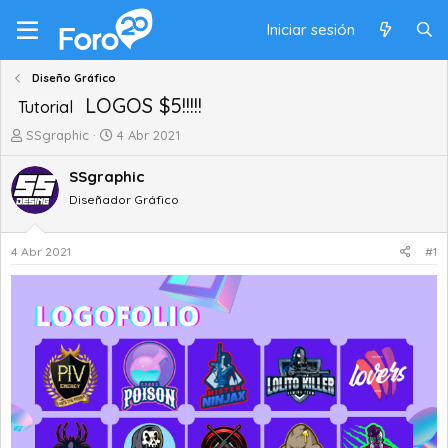
Iniciar sesión
Diseño Gráfico
LOGOS $5!!!!!
Tutorial
A
F
SSgraphic
4 Abr 2021
u
e
t
c
SSgraphic
o
h
Diseñador Gráfico
r
a
d
d
e
e
4 Abr 2021
#1
t
i
e
n
m
i
a
c
i
o