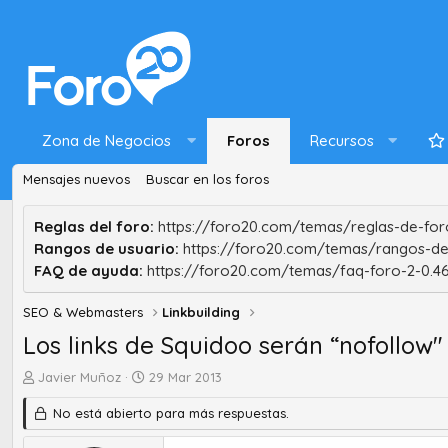
Zona de Negocios
Foros
Recursos
Mensajes nuevos
Buscar en los foros
Reglas del foro:
https://foro20.com/temas/reglas-de-foro
Rangos de usuario:
https://foro20.com/temas/rangos-de
FAQ de ayuda:
https://foro20.com/temas/faq-foro-2-0.4
SEO & Webmasters
Linkbuilding
Los links de Squidoo serán “nofollow"
A
F
Javier Muñoz
29 Mar 2013
u
e
No está abierto para más respuestas.
t
c
o
h