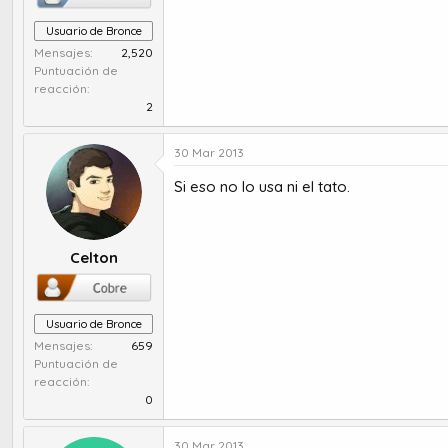
Usuario de Bronce
Mensajes
2,520
Puntuación de
reacción
2
30 Mar 2013
Si eso no lo usa ni el tato.
Celton
Usuario de Bronce
Mensajes
659
Puntuación de
reacción
0
30 Mar 2013