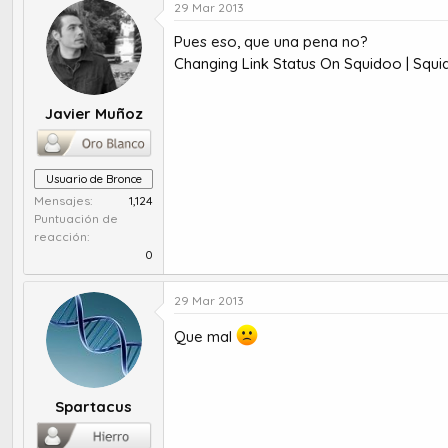
r
a
29 Mar 2013
d
d
Pues eso, que una pena no?
e
e
t
i
Changing Link Status On Squidoo | Sq
e
n
m
i
Javier Muñoz
a
c
i
o
Usuario de Bronce
Mensajes
1,124
Puntuación de
reacción
0
29 Mar 2013
Que mal
Spartacus