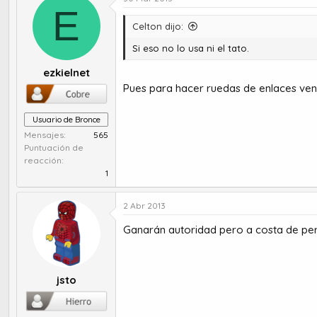
E
Celton dijo:
Si eso no lo usa ni el tato.
ezkielnet
Pues para hacer ruedas de enlaces ven
Usuario de Bronce
Mensajes
565
Puntuación de
reacción
1
2 Abr 2013
Ganarán autoridad pero a costa de per
jsto