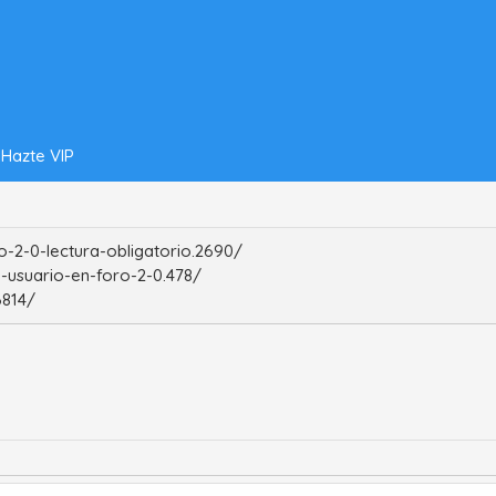
Hazte VIP
-2-0-lectura-obligatorio.2690/
-usuario-en-foro-2-0.478/
6814/