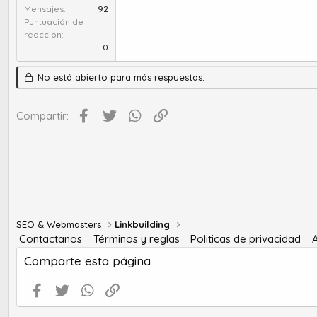
Mensajes
92
Puntuación de
reacción
0
No está abierto para más respuestas.
Facebook
Twitter
WhatsApp
Enlace
Compartir:
SEO & Webmasters
Linkbuilding
Contactanos
Términos y reglas
Politicas de privacidad
Comparte esta página
Facebook
Twitter
WhatsApp
Enlace