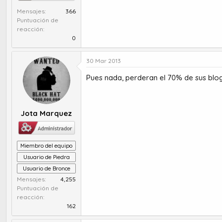
Mensajes
366
Puntuación de
reacción
0
30 Mar 2013
Pues nada, perderan el 70% de sus blog
Jota Marquez
Miembro del equipo
Usuario de Piedra
Usuario de Bronce
Mensajes
4,255
Puntuación de
reacción
162