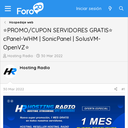
Iniciar sesión
Hospedaje web
⭐PROMO/CUPON SERVIDORES GRATIS⭐
cPanel-WHM | SonicPanel | SolusVM-
OpenVZ⭐
A
F
Hosting Radio
30 Mar 2022
u
e
t
c
Hosting Radio
o
h
r
a
d
d
e
e
30 Mar 2022
#1
t
i
e
n
m
i
a
c
i
o