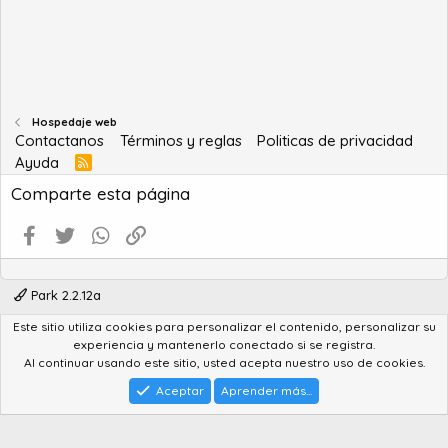
Hospedaje web
Contactanos
Términos y reglas
Politicas de privacidad
Ayuda
R
S
Comparte esta página
S
Facebook
Twitter
WhatsApp
Enlace
Park 2.2.12a
Este sitio utiliza cookies para personalizar el contenido, personalizar su
®
Community platform by XenForo
© 2010-2022 XenForo Ltd.
experiencia y mantenerlo conectado si se registra.
Advanced Forum Stats by
AddonFlare - Premium XF2 Addons
Al continuar usando este sitio, usted acepta nuestro uso de cookies.
Feedback System
by
XenCentral.com
Park theme made by
StylesFactory.pl
Aceptar
Aprender más...