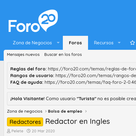
Zona de Negocios
Foros
Recursos
Mensajes nuevos
Buscar en los foros
Reglas del foro:
https://foro20.com/temas/reglas-de-foro
Rangos de usuario:
https://foro20.com/temas/rangos-de
FAQ de ayuda:
https://foro20.com/temas/faq-foro-2-0.4
¡Hola Visitante!
Como usuario
"Turista"
no es posible crea
Zona de negocios
Bolsa de empleo
Redactor en Ingles
Redactores
A
F
Pelete
20 Mar 2020