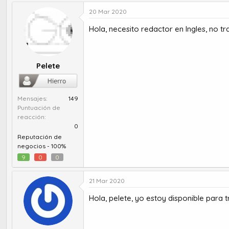
u
e
t
c
20 Mar 2020
o
h
Hola, necesito redactor en Ingles, no t
r
a
d
d
e
e
t
i
Pelete
e
n
m
i
a
c
i
Mensajes
149
o
Puntuación de
reacción
0
Reputación de
negocios -
100%
9
0
0
21 Mar 2020
Hola, pelete, yo estoy disponible para 