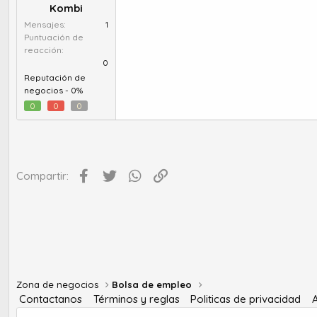
Kombi
Mensajes
1
Puntuación de
reacción
0
Reputación de
negocios -
0%
0
0
0
Facebook
Twitter
WhatsApp
Enlace
Compartir:
Zona de negocios
Bolsa de empleo
Contactanos
Términos y reglas
Politicas de privacidad