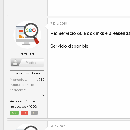
7 Dic 2018
Re: Servicio 60 Backlinks + 3 Reseña
Servicio disponible
oculto
Usuario de Bronce
Mensajes
1,957
Puntuación de
reacción
2
Reputación de
negocios -
100%
53
0
0
9 Dic 2018