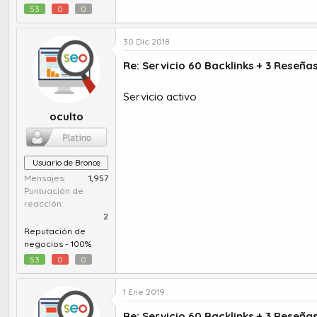
53
0
0
30 Dic 2018
Re: Servicio 60 Backlinks + 3 Reseña
Servicio activo
oculto
Usuario de Bronce
Mensajes
1,957
Puntuación de
reacción
2
Reputación de
negocios -
100%
53
0
0
1 Ene 2019
Re: Servicio 60 Backlinks + 3 Reseña