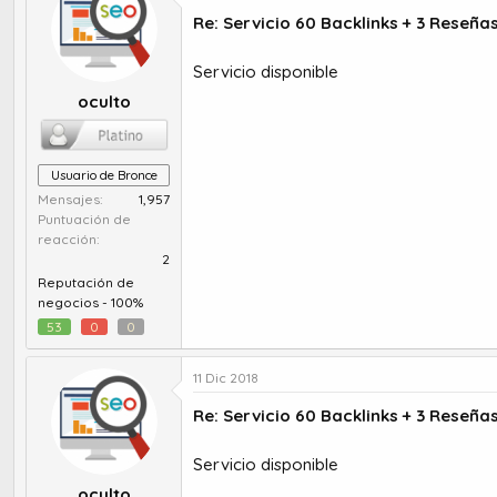
Re: Servicio 60 Backlinks + 3 Reseña
Servicio disponible
oculto
Usuario de Bronce
Mensajes
1,957
Puntuación de
reacción
2
Reputación de
negocios -
100%
53
0
0
11 Dic 2018
Re: Servicio 60 Backlinks + 3 Reseña
Servicio disponible
oculto