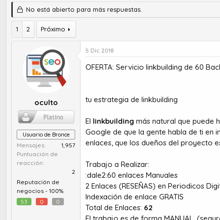
u
e
No está abierto para más respuestas.
t
c
o
h
r
a
1
2
Próximo
d
d
e
e
5 Dic 2018
t
i
e
n
OFERTA: Servicio linkbuilding de 60 Ba
m
i
a
c
i
tu estrategia de linkbuilding
oculto
o
El
linkbuilding
más natural que puede ha
Google de que la gente habla de ti en i
Usuario de Bronce
enlaces, que los dueños del proyecto e
Mensajes
1,957
Puntuación de
reacción
Trabajo a Realizar:
2
:dale2:60 enlaces Manuales
Reputación de
2 Enlaces (RESEÑAS) en Periodicos Digi
negocios -
100%
Indexación de enlace GRATIS
53
0
0
Total de Enlaces:
62
El trabajo es de forma MANUAL. (segu