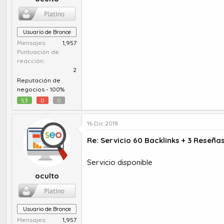
Usuario de Bronce
Mensajes
1,957
Puntuación de
reacción
2
Reputación de
negocios -
100%
53
0
0
16 Dic 2018
Re: Servicio 60 Backlinks + 3 Reseña
Servicio disponible
oculto
Usuario de Bronce
Mensajes
1,957