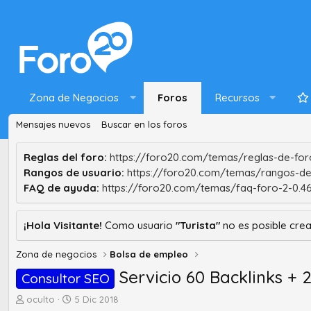
Zona de Negocios
Foros
Recursos
Mensajes nuevos
Buscar en los foros
Reglas del foro:
https://foro20.com/temas/reglas-de-foro
Rangos de usuario:
https://foro20.com/temas/rangos-de
FAQ de ayuda:
https://foro20.com/temas/faq-foro-2-0.4
¡Hola Visitante!
Como usuario
"Turista"
no es posible crea
Zona de negocios
Bolsa de empleo
Servicio 60 Backlinks + 
Consultor SEO
A
F
oculto
5 Dic 2018