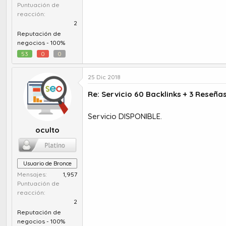
Puntuación de
reacción
2
Reputación de
negocios -
100%
53
0
0
25 Dic 2018
Re: Servicio 60 Backlinks + 3 Reseña
Servicio DISPONIBLE.
oculto
Usuario de Bronce
Mensajes
1,957
Puntuación de
reacción
2
Reputación de
negocios -
100%