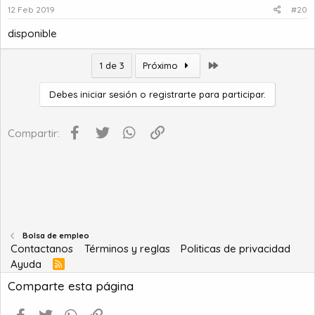
12 Feb 2019
#20
disponible
Último
1 de 3
Próximo
Debes iniciar sesión o registrarte para participar.
Facebook
Twitter
WhatsApp
Enlace
Compartir:
Bolsa de empleo
Contactanos
Términos y reglas
Politicas de privacidad
Ayuda
R
S
Comparte esta página
S
Facebook
Twitter
WhatsApp
Enlace