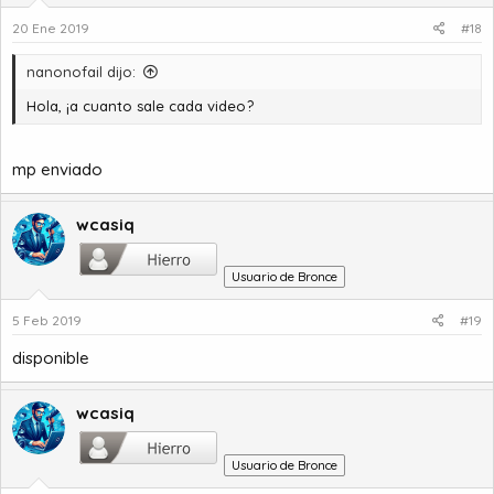
20 Ene 2019
#18
nanonofail dijo:
Hola, ¡a cuanto sale cada video?
mp enviado
wcasiq
Usuario de Bronce
5 Feb 2019
#19
disponible
wcasiq
Usuario de Bronce