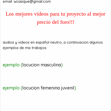
email:
a
wcasique@gmail.com
c
i
o
Los mejores vídeos para tu proyecto al mejor
precio del foro!!!
audios y videos en español neutro, a continuacion algunos
ejemplos de mis trabajos:
ejemplo (
locucion masculina
)
ejemplo (
locucion femenina juvenil
)