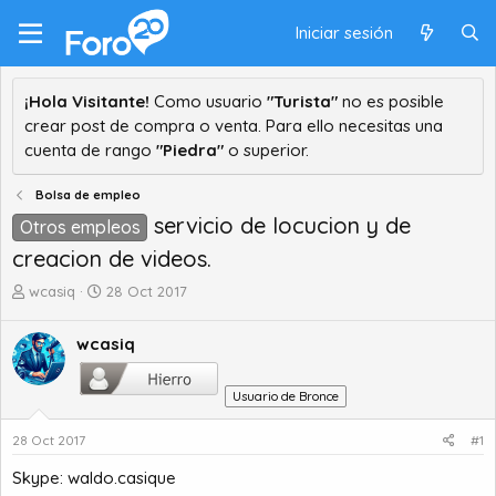
Iniciar sesión
¡Hola Visitante!
Como usuario
"Turista"
no es posible
crear post de compra o venta. Para ello necesitas una
cuenta de rango
"Piedra"
o superior.
Bolsa de empleo
servicio de locucion y de
Otros empleos
creacion de videos.
A
F
wcasiq
28 Oct 2017
u
e
t
c
wcasiq
o
h
r
a
d
d
Usuario de Bronce
e
e
t
i
28 Oct 2017
#1
e
n
Skype: waldo.casique
m
i