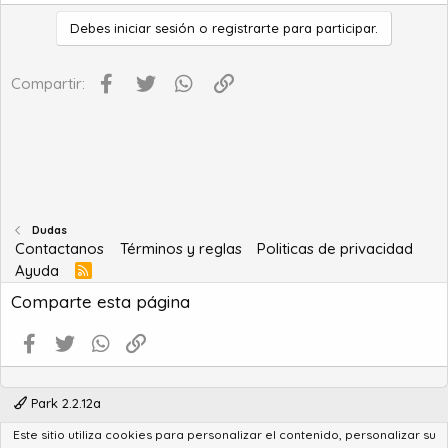
Debes iniciar sesión o registrarte para participar.
Facebook
Twitter
WhatsApp
Enlace
Compartir:
Dudas
Contactanos
Términos y reglas
Politicas de privacidad
Ayuda
R
S
Comparte esta página
S
Facebook
Twitter
WhatsApp
Enlace
Park 2.2.12a
Este sitio utiliza cookies para personalizar el contenido, personalizar su
®
Community platform by XenForo
© 2010-2022 XenForo Ltd.