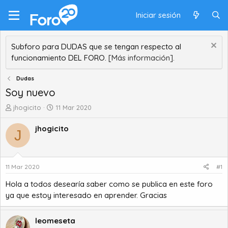
Iniciar sesión
Subforo para DUDAS que se tengan respecto al
funcionamiento DEL FORO.
[Más información].
Dudas
Soy nuevo
A
F
jhogicito
11 Mar 2020
u
e
t
c
jhogicito
J
o
h
r
a
d
d
e
e
11 Mar 2020
#1
t
i
Hola a todos desearía saber como se publica en este foro
e
n
m
i
ya que estoy interesado en aprender. Gracias
a
c
i
leomeseta
o