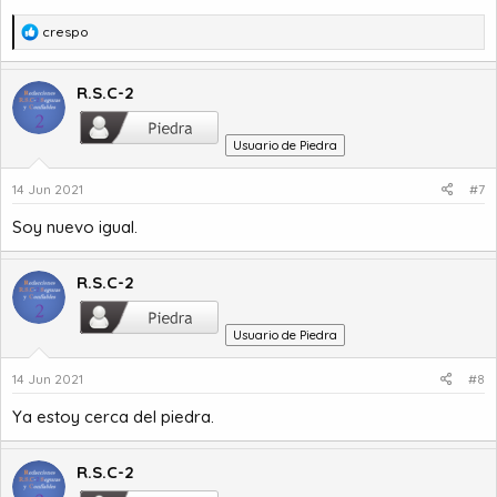
R
crespo
e
a
c
R.S.C-2
c
i
Usuario de Piedra
o
n
14 Jun 2021
#7
e
s
Soy nuevo igual.
:
R.S.C-2
Usuario de Piedra
14 Jun 2021
#8
Ya estoy cerca del piedra.
R.S.C-2