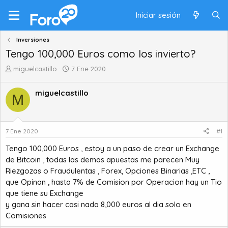
Iniciar sesión
Inversiones
Tengo 100,000 Euros como los invierto?
A
F
miguelcastillo
7 Ene 2020
u
e
t
c
miguelcastillo
M
o
h
r
a
d
d
e
e
7 Ene 2020
#1
t
i
e
n
Tengo 100,000 Euros , estoy a un paso de crear un Exchange
m
i
de Bitcoin , todas las demas apuestas me parecen Muy
a
c
Riezgozas o Fraudulentas , Forex, Opciones Binarias ,ETC ,
i
que Opinan , hasta 7% de Comision por Operacion hay un Tio
o
que tiene su Exchange
y gana sin hacer casi nada 8,000 euros al dia solo en
Comisiones