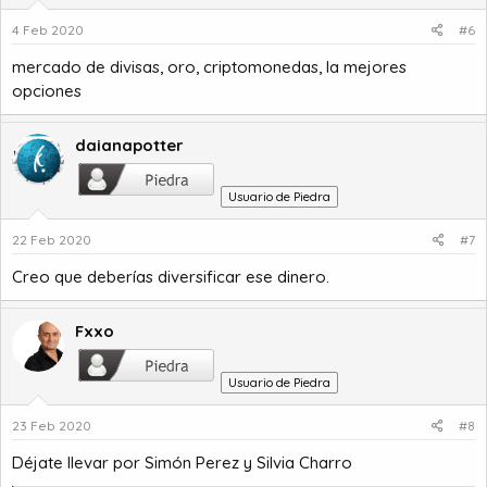
n
4 Feb 2020
#6
e
s
mercado de divisas, oro, criptomonedas, la mejores
:
opciones
daianapotter
Usuario de Piedra
22 Feb 2020
#7
Creo que deberías diversificar ese dinero.
Fxxo
Usuario de Piedra
23 Feb 2020
#8
Déjate llevar por Simón Perez y Silvia Charro