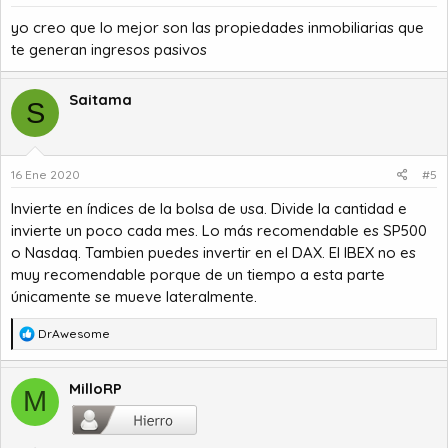
yo creo que lo mejor son las propiedades inmobiliarias que
te generan ingresos pasivos
Saitama
S
16 Ene 2020
#5
Invierte en índices de la bolsa de usa. Divide la cantidad e
invierte un poco cada mes. Lo más recomendable es SP500
o Nasdaq. Tambien puedes invertir en el DAX. El IBEX no es
muy recomendable porque de un tiempo a esta parte
únicamente se mueve lateralmente.
R
DrAwesome
e
a
c
MilloRP
M
c
i
o