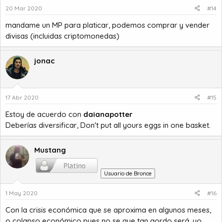
20 Mar 2020
#14
mandame un MP para platicar, podemos comprar y vender
divisas (incluidas criptomonedas)
jonac
17 Abr 2020
#15
Estoy de acuerdo con
daianapotter
Deberías diversificar, Don't put all yours eggs in one basket.
Mustang
Usuario de Bronce
1 May 2020
#16
Con la crisis económica que se aproxima en algunos meses,
o colapso económico pues no se que tan gordo será, yo