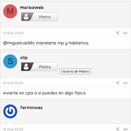
MarbaWeb
M
12 Ene 2020
#2
@miguelcastillo mandame mp y hablamos
slip
S
Usuario de Piedra
15 Ene 2020
#3
invierte en cpa o si puedes en algo fisico
ferminoes
15 Ene 2020
#4