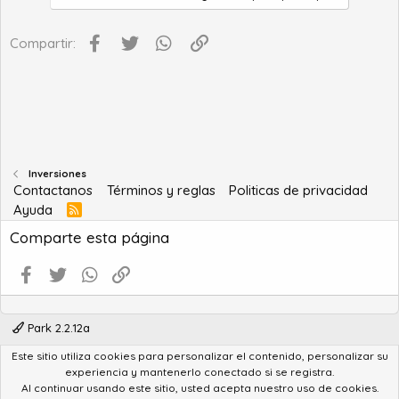
Facebook
Twitter
WhatsApp
Enlace
Compartir:
Inversiones
Contactanos
Términos y reglas
Politicas de privacidad
Ayuda
R
S
Comparte esta página
S
Facebook
Twitter
WhatsApp
Enlace
Park 2.2.12a
Este sitio utiliza cookies para personalizar el contenido, personalizar su
®
Community platform by XenForo
© 2010-2022 XenForo Ltd.
experiencia y mantenerlo conectado si se registra.
Advanced Forum Stats by
AddonFlare - Premium XF2 Addons
Al continuar usando este sitio, usted acepta nuestro uso de cookies.
Feedback System
by
XenCentral.com