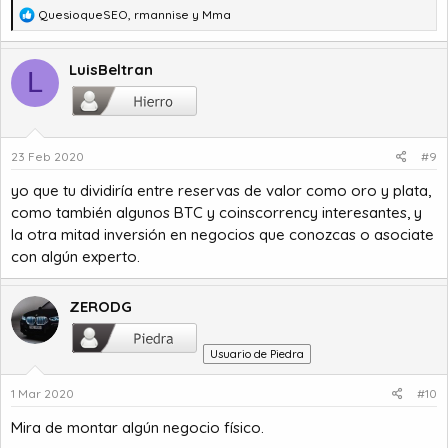
R
QuesioqueSEO
,
rmannise
y
Mma
e
a
c
LuisBeltran
L
c
i
o
n
23 Feb 2020
#9
e
s
yo que tu dividiría entre reservas de valor como oro y plata,
:
como también algunos BTC y coinscorrency interesantes, y
la otra mitad inversión en negocios que conozcas o asociate
con algún experto.
ZERODG
Usuario de Piedra
1 Mar 2020
#10
Mira de montar algún negocio físico.