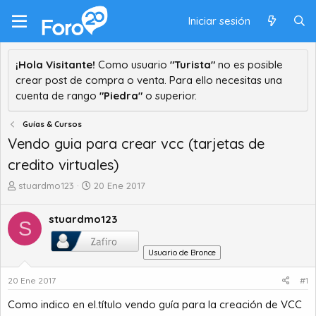
Iniciar sesión
¡Hola Visitante!
Como usuario
"Turista"
no es posible
crear post de compra o venta. Para ello necesitas una
cuenta de rango
"Piedra"
o superior.
Guías & Cursos
Vendo guia para crear vcc (tarjetas de
credito virtuales)
A
F
stuardmo123
20 Ene 2017
u
e
t
c
stuardmo123
S
o
h
r
a
d
d
Usuario de Bronce
e
e
t
i
20 Ene 2017
#1
e
n
Como indico en el.título vendo guía para la creación de VCC
m
i