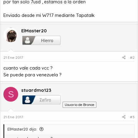
por tan solo 7usd , estamos a la orden
a
c
i
o
Enviado desde mi W717 mediante Tapatalk
ElMaster20
21 Ene 2017
#2
cuanto vale cada vcc ?
Se puede para venezuela ?
stuardmo123
S
Usuario de Bronce
21 Ene 2017
#3
ElMaster20 dijo: