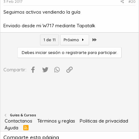
3 Feb 2017
#20
Seguimos activos vendiendo la guía
Enviado desde mi W717 mediante Tapatalk
Último
1 de 11
Próximo
Debes iniciar sesión o registrarte para participar.
Facebook
Twitter
WhatsApp
Enlace
Compartir:
Guías & Cursos
Contactanos
Términos y reglas
Politicas de privacidad
Ayuda
R
S
Comparte esta página
S