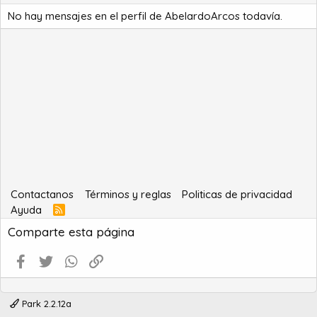
No hay mensajes en el perfil de AbelardoArcos todavía.
Contactanos
Términos y reglas
Politicas de privacidad
Ayuda
R
S
Comparte esta página
S
Facebook
Twitter
WhatsApp
Enlace
Park 2.2.12a