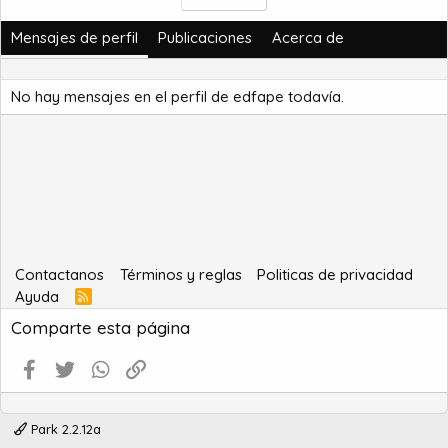
Mensajes de perfil
Publicaciones
Acerca de
No hay mensajes en el perfil de edfape todavía.
Contactanos
Términos y reglas
Politicas de privacidad
Ayuda
R
S
Comparte esta página
S
Facebook
Twitter
WhatsApp
Enlace
Park 2.2.12a