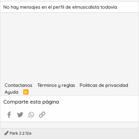
No hay mensajes en el perfil de elmusicalista todavía.
Contactanos
Términos y reglas
Politicas de privacidad
Ayuda
R
S
Comparte esta página
S
Facebook
Twitter
WhatsApp
Enlace
Park 2.2.12a