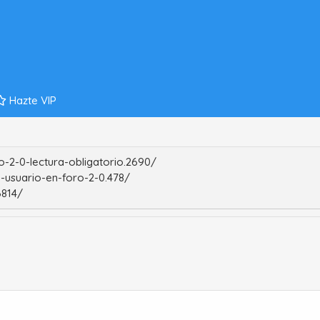
Hazte VIP
-2-0-lectura-obligatorio.2690/
-usuario-en-foro-2-0.478/
6814/