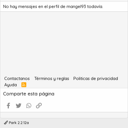
No hay mensajes en el perfil de mangel93 todavía.
Contactanos
Términos y reglas
Politicas de privacidad
Ayuda
R
S
Comparte esta página
S
Facebook
Twitter
WhatsApp
Enlace
Park 2.2.12a