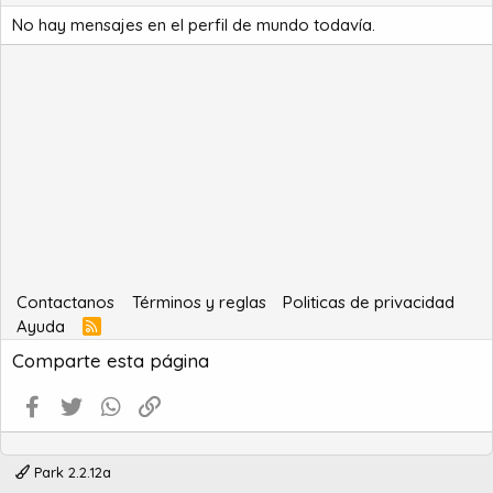
No hay mensajes en el perfil de mundo todavía.
Contactanos
Términos y reglas
Politicas de privacidad
Ayuda
R
S
Comparte esta página
S
Facebook
Twitter
WhatsApp
Enlace
Park 2.2.12a