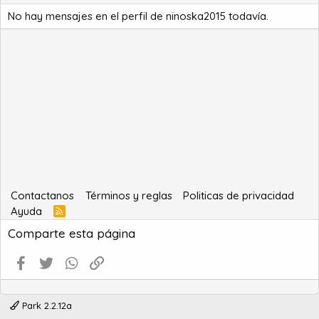
No hay mensajes en el perfil de ninoska2015 todavía.
Contactanos
Términos y reglas
Politicas de privacidad
Ayuda
R
S
Comparte esta página
S
Facebook
Twitter
WhatsApp
Enlace
Park 2.2.12a