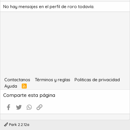
No hay mensajes en el perfil de roro todavía.
Contactanos
Términos y reglas
Politicas de privacidad
Ayuda
R
S
Comparte esta página
S
Facebook
Twitter
WhatsApp
Enlace
Park 2.2.12a