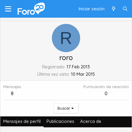
Iniciar sesión
R
roro
Registrado
17 Feb 2013
Última vez visto
10 Mar 2015
Mensajes
Puntuación de reacción
8
0
Buscar
Mensajes de perfil
Publicaciones
Acerca de