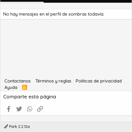
No hay mensajes en el perfil de sombras todavía.
Contactanos
Términos y reglas
Politicas de privacidad
Ayuda
R
S
Comparte esta página
S
Facebook
Twitter
WhatsApp
Enlace
Park 2.2.12a