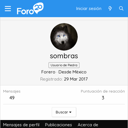
Iniciar sesión
sombras
Usuario de Piedra
Forero
·
Desde
Mèxico
Registrado
29 Mar 2017
Mensajes
Puntuación de reacción
49
3
Buscar
Mensajes de perfil
Publicaciones
Acerca de