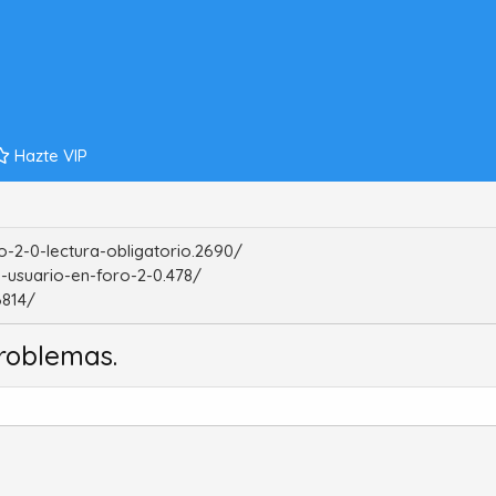
Hazte VIP
-2-0-lectura-obligatorio.2690/
-usuario-en-foro-2-0.478/
6814/
roblemas.