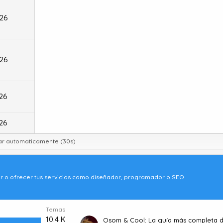
026
026
026
026
zar automaticamente (30s)
ar o ofrecer tus servicios como diseñador, programador o SEO
Temas
10.4 K