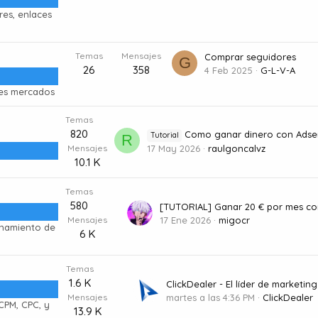
es, enlaces
Temas
Mensajes
Comprar seguidores
G
26
358
4 Feb 2025
G-L-V-A
tes mercados
Temas
820
Como ganar dinero con Adsense O
Tutorial
R
Mensajes
17 May 2026
raulgoncalvz
10.1 K
Temas
580
Mensajes
17 Ene 2026
migocr
ionamiento de
6 K
Temas
1.6 K
Mensajes
martes a las 4:36 PM
ClickDealer
CPM, CPC, y
13.9 K