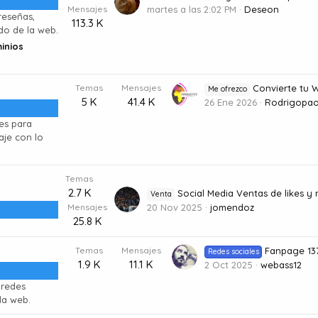
Mensajes
martes a las 2:02 PM
Deseon
reseñas,
113.3 K
do de la web.
inios
Temas
Mensajes
Convierte tu WP 
Me ofrezco
5 K
41.4 K
26 Ene 2026
Rodrigopao
es para
je con lo
Temas
2.7 K
Social Media Ventas de likes y mas i
Venta
Mensajes
20 Nov 2025
jomendoz
25.8 K
Temas
Mensajes
Fanpage 137k Fr
Redes sociales
1.9 K
11.1 K
2 Oct 2025
webass12
 redes
la web.