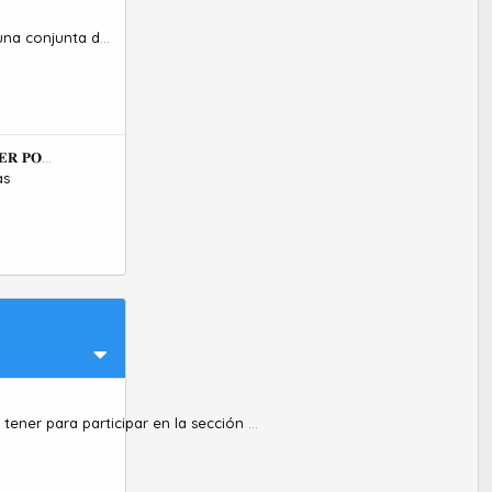
njunta de Ahrefs?
Enlace en Wikipedia (𝐒𝐔𝐏𝐄𝐑 𝐏𝐎𝐓𝐄𝐍𝐓𝐄)
as
Cuántos mensajes o temas tengo que tener para participar en la sección negocios