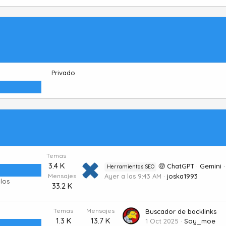
Privado
Temas
3.4 K
🤑 ChatGPT · Gemini · Mi
Herramientas SEO
Mensajes
Ayer a las 9:43 AM
joska1993
los
33.2 K
Temas
Mensajes
Buscador de backlinks
1.3 K
13.7 K
1 Oct 2025
Soy_moe