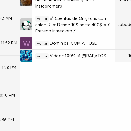
instagramers
:43 AM
☄️ Cuentas de OnlyFans con
Venta
sábado
saldo ☄️ ⭐ Desde 10$ hasta 400$ ⭐ ⚡
Entrega inmediata ⚡
W
 11:52 PM
Dominios .COM A 1 USD
1
Venta
Videos 100% iA 🦉BARATOS
1
Venta
s 1:28 PM
10:10 PM
4:36 PM