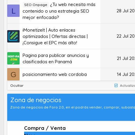
¿Tu web necesita más
SEO Onpage
L
28 Jul 2
contenido o una estrategia SEO
mejor enfocada?
iMonetizeIt | Auto enlaces
22 Jul 2
optimizados | Ofertas directas |
¡Consigue el EPC más alto!
Pagina para publicar anuncios y
21 Jul 2
clasificados en Panamá
G
posicionamiento web cordoba
14 Jul 2
Ocultar
Actuali
Zona de negocios
Zona de negocios de Foro 2.0, en el podrás vender, comprar, subast
Compra / Venta