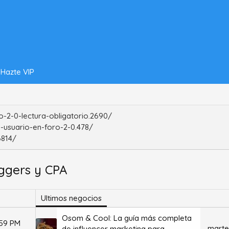
Hazte VIP
-2-0-lectura-obligatorio.2690/
-usuario-en-foro-2-0.478/
6814/
oggers y CPA
Ultimos negocios
Osom & Cool: La guía más completa
:59 PM
marte
de influencer marketing para