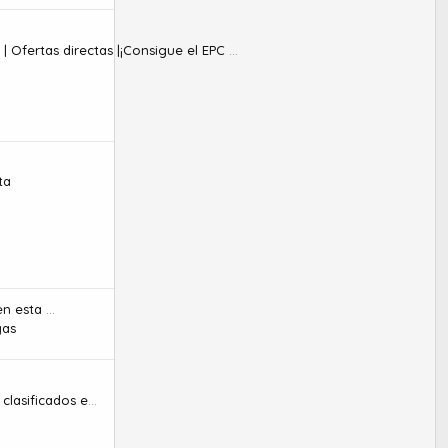
iMonetizeIt | Auto enlaces optimizados | Ofertas directas |¡Consigue el EPC más alto!
ta
¿A quien te gustaría ver en esta sección?
gas
Pagina para publicar anuncios y clasificados en Panamá