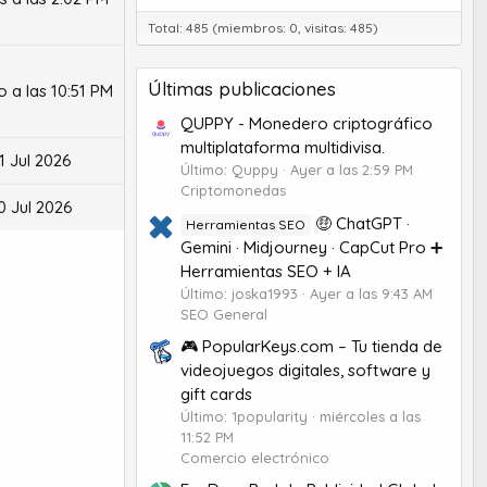
Total: 485 (miembros: 0, visitas: 485)
Últimas publicaciones
 a las 10:51 PM
QUPPY - Monedero criptográfico
multiplataforma multidivisa.
1 Jul 2026
Último: Quppy
Ayer a las 2:59 PM
Criptomonedas
0 Jul 2026
🤑 ChatGPT ·
Herramientas SEO
Gemini · Midjourney · CapCut Pro ➕
Herramientas SEO + IA
Último: joska1993
Ayer a las 9:43 AM
SEO General
🎮 PopularKeys.com – Tu tienda de
videojuegos digitales, software y
gift cards
Último: 1popularity
miércoles a las
11:52 PM
Comercio electrónico