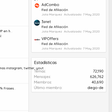
AdCombo
Red de Afiliación
Jota Marquez
Actualizado:
7 May 2020
3snet
Red de Afiliación
en html5
Jota Marquez
Actualizado:
7 May 2020
l
VIPOffers
Red de Afiliación
Jota Marquez
Actualizado:
7 May 2020
Estadísticas
nstagram, twitter, youtube , etc
Temas
72,190
Mensajes
626,762
Miembros
40,690
Último miembro
diego-de
ases de amor