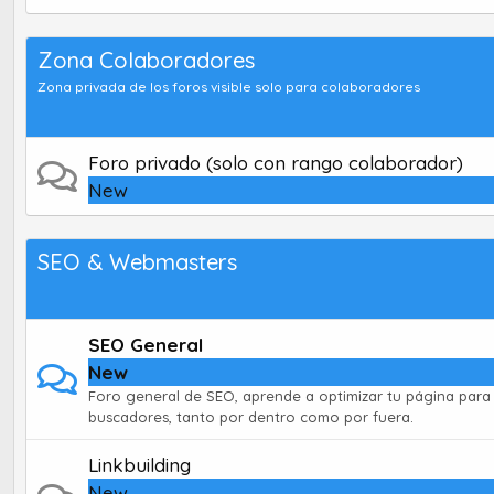
Zona Colaboradores
Zona privada de los foros visible solo para colaboradores
Foro privado (solo con rango colaborador)
New
SEO & Webmasters
SEO General
New
Foro general de SEO, aprende a optimizar tu página para 
buscadores, tanto por dentro como por fuera.
Linkbuilding
New