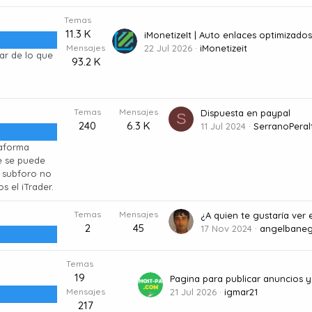
Temas
11.3 K
Mensajes
22 Jul 2026
iMonetizeit
ar de lo que
93.2 K
Temas
Mensajes
Dispuesta en paypal
S
240
6.3 K
11 Jul 2024
SerranoPeral
taforma
e se puede
e subforo no
 el iTrader.
Temas
Mensajes
2
45
17 Nov 2024
angelbane
Temas
19
Mensajes
21 Jul 2026
igmar21
217