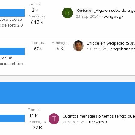
Temas
2 K
¿Alguien sabe de alguna co
Conjunta
R
Mensajes
23 Sep 2024
rodrigouy7
 cosa que se
64.3 K
 de foro 2.0
Temas
Mensajes
604
6 K
4 Oct 2024
angelbaneg
Eres un
bros del foro
Temas
1.1 K
T
Mensajes
24 Sep 2024
Tmrw1290
9.2 K