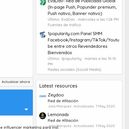
EvaDav- Red de Publicidad Global
(In-page Push, Popunder premium,
Push nativo, Banner nativo)
Último: EvaDav
miércoles a las 1:28 PM
Fuentes de tráfico
1popularity.com Panel SMM
Facebook/Instagram/TikTok/Youtu
be entre otros Revendedores
Bienvenidos
Último: 1popularity
martes a las 10:10
PM
Redes sociales (Social Media)
Actualizar ahora
Latest resources
Zeydoo
Red de Afiliación
Jota Marquez
Actualizado:
7 May 2020
Lemonads
Red de Afiliación
Jota Marquez
Actualizado:
7 May 2020
Osom & Cool: La guía más completa de influencer marketing para instagramers