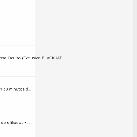
culto (Exclusivo BLACKHATPLATINO)
[TUTORIAL] Ganar 20 € por mes con 30 minutos de trabajo
ClickDealer - El líder de marketing de afiliados - Smartlink!