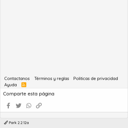
Contactanos
Términos y reglas
Politicas de privacidad
Ayuda
R
S
Comparte esta página
S
Facebook
Twitter
WhatsApp
Enlace
Park 2.2.12a