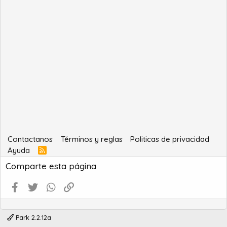
Contactanos
Términos y reglas
Politicas de privacidad
Ayuda
R
S
Comparte esta página
S
Facebook
Twitter
WhatsApp
Enlace
Park 2.2.12a