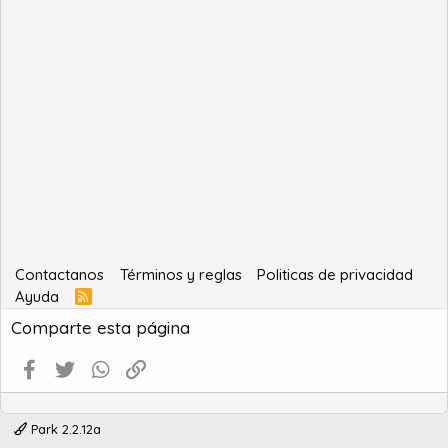
Contactanos
Términos y reglas
Politicas de privacidad
Ayuda
R
S
Comparte esta página
S
Facebook
Twitter
WhatsApp
Enlace
Park 2.2.12a