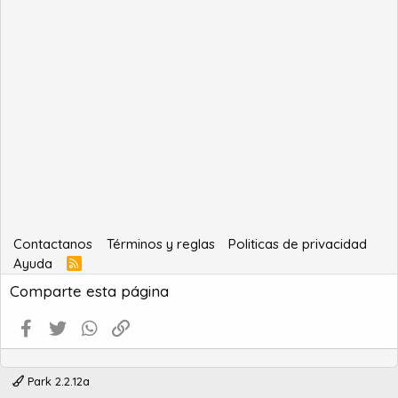
Contactanos
Términos y reglas
Politicas de privacidad
Ayuda
R
S
Comparte esta página
S
Facebook
Twitter
WhatsApp
Enlace
Park 2.2.12a