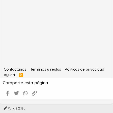
Contactanos
Términos y reglas
Politicas de privacidad
Ayuda
R
S
Comparte esta página
S
Facebook
Twitter
WhatsApp
Enlace
Park 2.2.12a