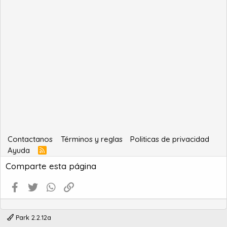
Contactanos
Términos y reglas
Politicas de privacidad
Ayuda
R
S
Comparte esta página
S
Facebook
Twitter
WhatsApp
Enlace
Park 2.2.12a