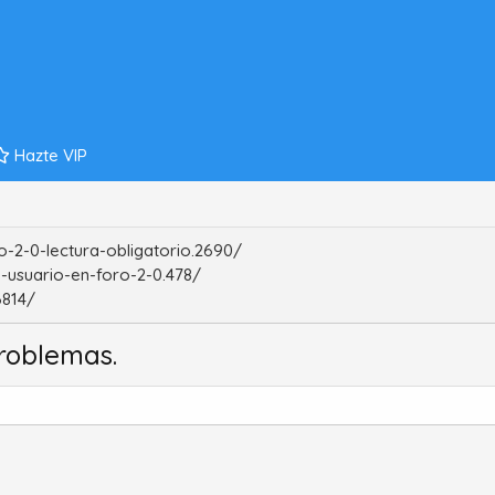
Hazte VIP
-2-0-lectura-obligatorio.2690/
-usuario-en-foro-2-0.478/
6814/
roblemas.